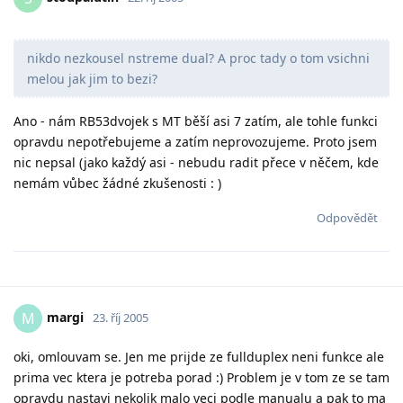
nikdo nezkousel nstreme dual? A proc tady o tom vsichni
melou jak jim to bezi?
Ano - nám RB53dvojek s MT běší asi 7 zatím, ale tohle funkci
opravdu nepotřebujeme a zatím neprovozujeme. Proto jsem
nic nepsal (jako každý asi - nebudu radit přece v něčem, kde
nemám vůbec žádné zkušenosti : )
Odpovědět
margi
M
23. říj 2005
oki, omlouvam se. Jen me prijde ze fullduplex neni funkce ale
prima vec ktera je potreba porad :) Problem je v tom ze se tam
opravdu nastavi nekolik malo veci podle manualu a pak to ma