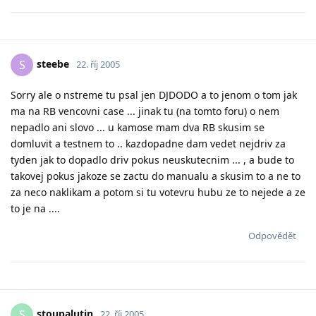
steebe
S
22. říj 2005
Sorry ale o nstreme tu psal jen DJDODO a to jenom o tom jak
ma na RB vencovni case ... jinak tu (na tomto foru) o nem
nepadlo ani slovo ... u kamose mam dva RB skusim se
domluvit a testnem to .. kazdopadne dam vedet nejdriv za
tyden jak to dopadlo driv pokus neuskutecnim ... , a bude to
takovej pokus jakoze se zactu do manualu a skusim to a ne to
za neco naklikam a potom si tu votevru hubu ze to nejede a ze
to je na ....
Odpovědět
stoupalutin
S
22. říj 2005