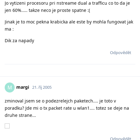
Jo vytizeni procesoru pri nstreame dual a trafficu co to da je
jen 60%..... takze neco je proste spatne :(
Jinak je to moc pekna krabicka ale este by mohla fungovat jak
ma :
Dik za napady
Odpovědět
margi
M
21. říj 2005
zminoval jsem se o podezrelejch paketech.... je toto v
poradku? Jde mi o tx packet rate u wlan1.... totez se deje na
druhe strane...
Odpovědět