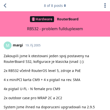
8
of
8
posts
Hardware
RouterBoard
RB532 - problem fullduplexem
margi
M
19. říj 2005
Zakoupili jsme k otestovani jeden spoj postaveny na
RouterBoard 532, kofigurace je klasicka (snad :) ):
2x RB532 včetně RouterOS level 5, zdroje a PoE
4 x miniPCI karta CM9 + 4 x pigtail na rev. SMA
4x pigtail U-FL - N female pro CM9
2x outdoor case pro WRAP 2C a 2C2
System jsme ihned na doporuceni upgradovali na 2.9.5