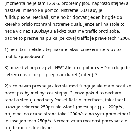
(momentalne je tam i 2.9.6, problemy jsou naprosto stejne) a
nastavili mileho RB pomoci Nstreme Dual aby jel
fullduplexne. Nechali jsme ho bridgovat (jeden brigde do
ktereho prislo rozhrani nstreme dual). Jenze ani na stole to
neda vic nez 1200kBytu a kdyz pustime traffic proti sobe,
padne to presne na pulku (celkovej traffic je prave tech 1200).
1) neni tam nekde v tej masine jakysi omezeni ktery by to
mohlo zpusobovat?
3) muze byt nejak v pytli HW? Ale proc potom v HD modu jede
celkem obstojne pri prepinani karet (anten)..?
2) sice nevim presne jak tonhle mod funguje ale mam pocit ze
pocet p/s by mel byt cca stejny...? Jenze pokud to necham
tahat a sleduju hodnoty Packet Rate v interfaces, tak ether1
ukazuje rekneme 250p/s ale wlan1 (odesilajici) jiz 1200p/s ,
prijimaci na druhe strane take 1200p/s a na vystupnim ether1
je zase jen tech 250p/s. Nemam zatim moznost porovnat ale
prijde mi to silne divne...