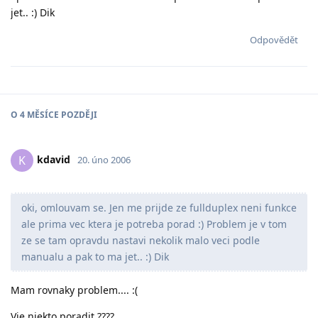
jet.. :) Dik
Odpovědět
O
4 MĚSÍCE
POZDĚJI
kdavid
K
20. úno 2006
oki, omlouvam se. Jen me prijde ze fullduplex neni funkce
ale prima vec ktera je potreba porad :) Problem je v tom
ze se tam opravdu nastavi nekolik malo veci podle
manualu a pak to ma jet.. :) Dik
Mam rovnaky problem.... :(
Vie niekto poradit ????