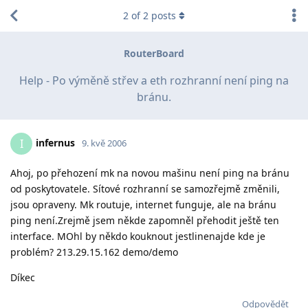
2
of
2
posts
RouterBoard
Help - Po výměně střev a eth rozhranní není ping na
bránu.
infernus
I
9. kvě 2006
Ahoj, po přehození mk na novou mašinu není ping na bránu
od poskytovatele. Sítové rozhranní se samozřejmě změnili,
jsou opraveny. Mk routuje, internet funguje, ale na bránu
ping není.Zrejmě jsem někde zapomněl přehodit ještě ten
interface. MOhl by někdo kouknout jestlinenajde kde je
problém? 213.29.15.162 demo/demo
Díkec
Odpovědět