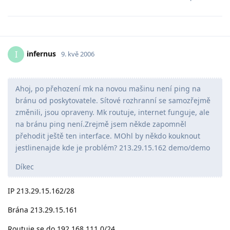
infernus
I
9. kvě 2006
Ahoj, po přehození mk na novou mašinu není ping na
bránu od poskytovatele. Sítové rozhranní se samozřejmě
změnili, jsou opraveny. Mk routuje, internet funguje, ale
na bránu ping není.Zrejmě jsem někde zapomněl
přehodit ještě ten interface. MOhl by někdo kouknout
jestlinenajde kde je problém? 213.29.15.162 demo/demo
Díkec
IP 213.29.15.162/28
Brána 213.29.15.161
Routuje se do 192.168.111.0/24