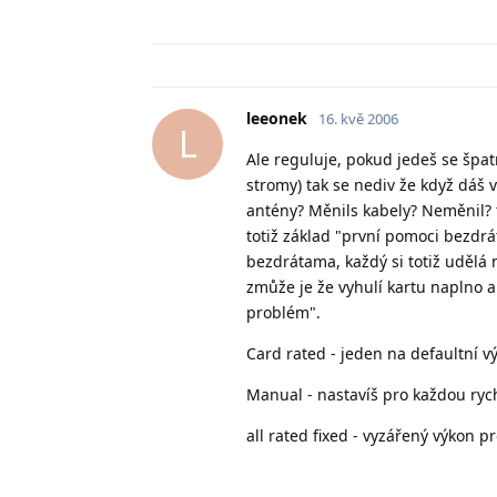
leeonek
16. kvě 2006
L
Ale reguluje, pokud jedeš se špa
stromy) tak se nediv že když dáš v
antény? Měnils kabely? Neměnil? t
totiž základ "první pomoci bezdrá
bezdrátama, každý si totiž udělá
zmůže je že vyhulí kartu naplno
problém".
Card rated - jeden na defaultní v
Manual - nastavíš pro každou rychl
all rated fixed - vyzářený výkon p