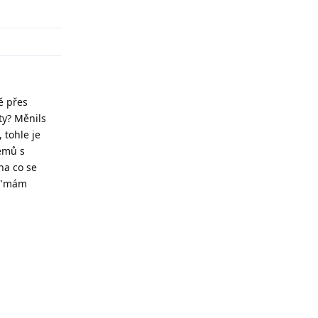
Odpovědět
ě přes
ty? Měnils
 tohle je
lémů s
na co se
a "mám
Odpovědět