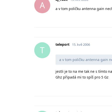
A
a v tom poličku antenna gain nec
teleport
15. kvě 2006
T
a v tom poličku antenna gain n
jestli je to na me tak ne s tímto
Ghz připadá mi to spíš pro 5 Gz