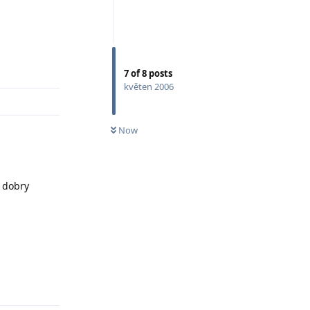
Odpovědět
7
of
8
posts
květen 2006
Now
i dobry
Odpovědět