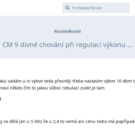
RouterBoard
CM 9 divné chování při regulaci výkonu ...
okuï zadám u ni vykon teda přesněji třeba nastavím výkon 10 dbm t
 neví někdo čím to jakou vůbec rebulaci zvolit je tam
d
rty se dělá jen u 5 Ghz že u 2,4 to nemá ani cenu nebo má popřípad