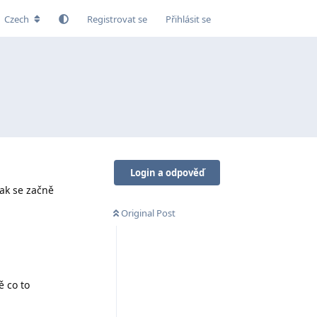
Czech
Registrovat se
Přihlásit se
Login a odpověď
ak se začně
Original Post
ě co to