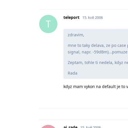
teleport
15. kvě 2006
T
zdravim,
mne to taky delava, ze po case 
signal, napr. -59dBm)...pomuze
Zeptam, tohle ti nedela, kdyz n
Rada
kdyz mam vykon na default je to
aj_rade
15. kvě 2006