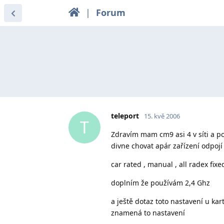
|
Forum
teleport
15. kvě 2006
T
Zdravím mam cm9 asi 4 v síti a p
divne chovat apár zařízení odpojí
car rated , manual , all radex fixe
doplním že používám 2,4 Ghz
a ještě dotaz toto nastavení u ka
znamená to nastavení