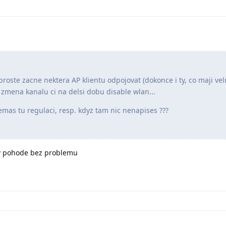
proste zacne nektera AP klientu odpojovat (dokonce i ty, co maji ve
 zmena kanalu ci na delsi dobu disable wlan...
emas tu regulaci, resp. kdyz tam nic nenapises ???
 v pohode bez problemu