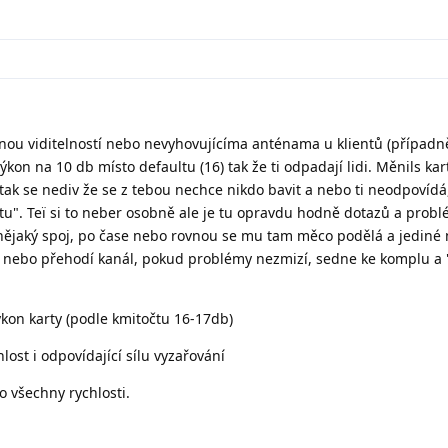
tnou viditelností nebo nevyhovujícíma anténama u klientů (případn
ýkon na 10 db místo defaultu (16) tak že ti odpadají lidi. Měnils kar
ak se nediv že se z tebou nechce nikdo bavit a nebo ti neodpovídá,
tu". Teï si to neber osobně ale je tu opravdu hodně dotazů a prob
 nějaký spoj, po čase nebo rovnou se mu tam měco podělá a jediné 
 a nebo přehodí kanál, pokud problémy nezmizí, sedne ke komplu 
ýkon karty (podle kmitočtu 16-17db)
ost i odpovídající sílu vyzařování
ro všechny rychlosti.