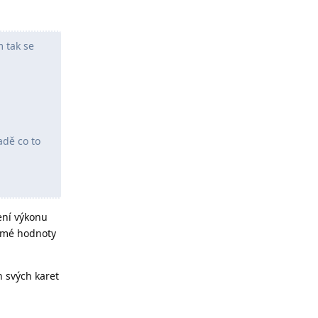
 tak se
adě co to
ení výkonu
samé hodnoty
n svých karet