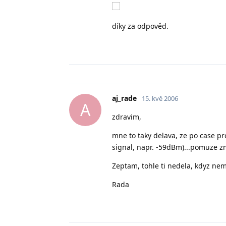
díky za odpověd.
aj_rade
15. kvě 2006
A
zdravim,
mne to taky delava, ze po case pr
signal, napr. -59dBm)...pomuze zm
Zeptam, tohle ti nedela, kdyz nem
Rada