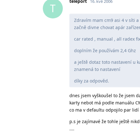
teleport
16. kvě 2006
T
Zdravím mam cm9 asi 4 v síti a
začně divne chovat apár zařízen
car rated , manual , all radex fi
doplním že používám 2,4 Ghz
a ještě dotaz toto nastavení u 
znamená to nastavení
díky za odpověd.
dnes jsem vyškoušel to že jsem d
karty nebot má podle manuálu CM
co ma v defaultu odpojilo par lidí
p.s je zajímavé že tohle ještě ni
....