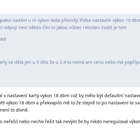
 pokuï zadám u ni vykon teda přesněji třeba nastavím výkon 10 dbm
í odpojí neví někdo čím to jakou vůbec rebulaci zvolit je tam
xed
karty se dělá jen u 5 Ghz že u 2,4 to nemá ani cenu nebo má popříp
al v nastavení karty vykon 18 dbm což by mělo být defaultní nastav
9 výkon 18 dbm a překvapilo mě to že stejně to po nastavení te 
 není to dívně.
kdo neřešil nebo neche řešit tak nevým že by nikdo nereguloval výko