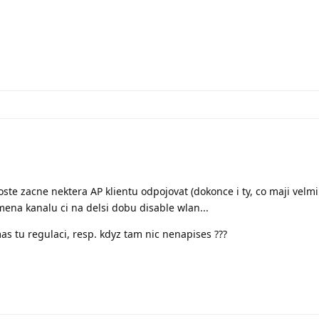
oste zacne nektera AP klientu odpojovat (dokonce i ty, co maji velm
ena kanalu ci na delsi dobu disable wlan...
as tu regulaci, resp. kdyz tam nic nenapises ???