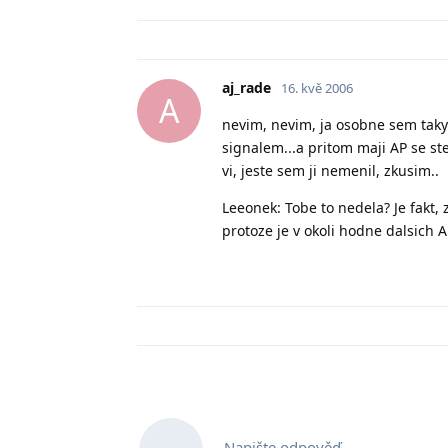
aj_rade
16. kvě 2006
A
nevim, nevim, ja osobne sem taky t
signalem...a pritom maji AP se st
vi, jeste sem ji nemenil, zkusim..
Leeonek: Tobe to nedela? Je fakt
protoze je v okoli hodne dalsich A
Napište odpověď…