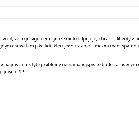
vrdil, ze to je signalem...jenze mi to odpojuje, obcas...i klienty v 
ejnym chipsetem jako lidi, kteri jedou stable....mozna mam spatno
, ze na jinych mk tyto problemy nemam..nejspis to bude zarusenym 
p jinych ISP :