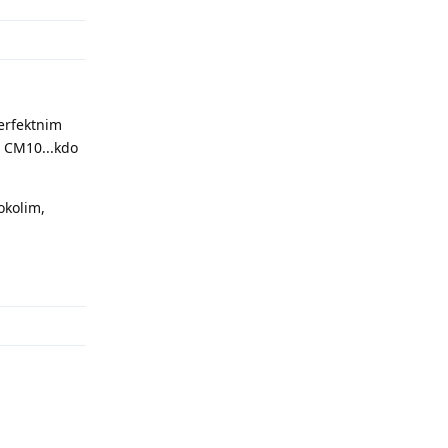
perfektnim
u CM10...kdo
okolim,
Odpovědět