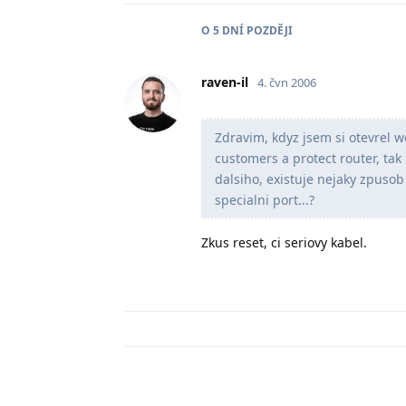
O
5 DNÍ
POZDĚJI
raven-il
4. čvn 2006
Zdravim, kdyz jsem si otevrel w
customers a protect router, tak
dalsiho, existuje nejaky zpusob
specialni port...?
Zkus reset, ci seriovy kabel.