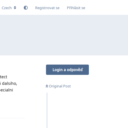
Czech
Registrovat se
Přihlásit se
Login a odpověď
tect
 dalsiho,
Original Post
ecialni
Odpovědět