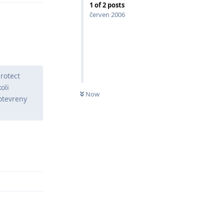
1
of
2
posts
červen 2006
protect
oli
Now
 otevreny
Odpovědět