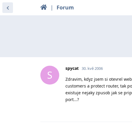
|
Forum
spycat
30. kvě 2006
S
Zdravim, kdyz jsem si otevrel web
customers a protect router, tak p
existuje nejaky zpusob jak se pri
port...?