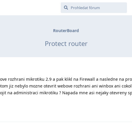
RouterBoard
Protect router
ove rozhrani mikrotiku 2.9 a pak klikl na Firewall a nasledne na pro
otom jiz nebylo mozne otevrit webove rozhrani ani winbox ani cokoli
pojit na administraci mikrotiku ? Napada mne asi nejaky otevreny sp