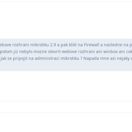
ebove rozhrani mikrotiku 2.9 a pak klikl na Firewall a nasledne na 
 potom jiz nebylo mozne otevrit webove rozhrani ani winbox ani cok
 jak se pripojit na administraci mikrotiku ? Napada mne asi nejaky