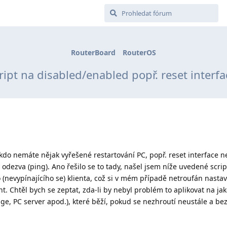
RouterBoard
RouterOS
ript na disabled/enabled popř. reset interfa
ěkdo nemáte nějak vyřešené restartování PC, popř. reset interface 
 odezva (ping). Ano řešilo se to tady, našel jsem níže uvedené script
(nevypínajícího se) klienta, což si v mém případě netroufán nastavit
ent. Chtěl bych se zeptat, zda-li by nebyl problém to aplikovat na jak
dge, PC server apod.), které běží, pokud se nezhroutí neustále a b