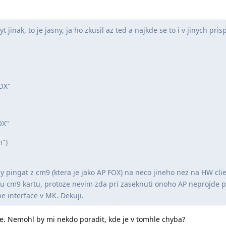
jinak, to je jasny, ja ho zkusil az ted a najkde se to i v jinych pris
FOX"
OX"
n")
 pingat z cm9 (ktera je jako AP FOX) na neco jineho nez na HW clie
nou cm9 kartu, protoze nevim zda pri zaseknuti onoho AP neprojde p
ne interface v MK. Dekuji.
. Nemohl by mi nekdo poradit, kde je v tomhle chyba?