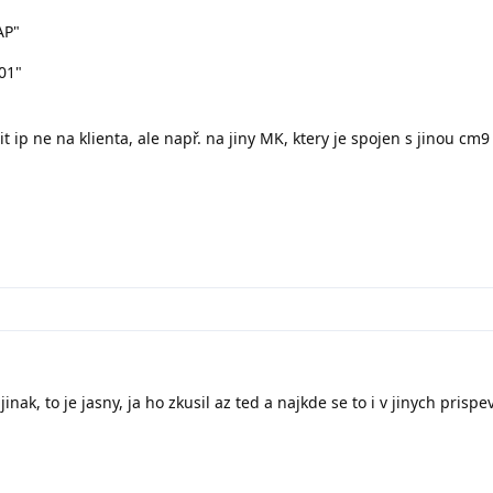
AP"
01"
ip ne na klienta, ale např. na jiny MK, ktery je spojen s jinou cm9
ak, to je jasny, ja ho zkusil az ted a najkde se to i v jinych prispe