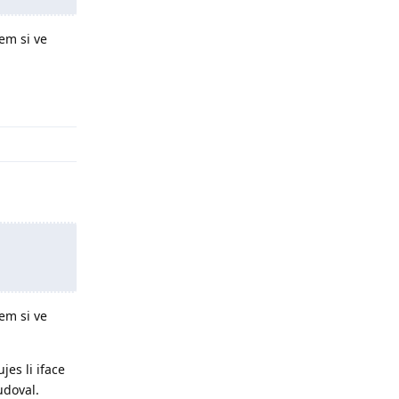
sem si ve
Odpovědět
sem si ve
es li iface
udoval.