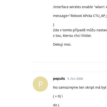
/interface wireles enable "wlan1 
message="Reboot APcka CTU_AP_
}
Zda v tomto případě můžu nastavit 
s tou, kterou chci hlidat.
Dekuji moc.
pepulis
5. čvn 2006
P
No samozrejme ten skript má byt jin
( = 0) \
do {