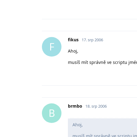
fikus
17. srp 2006
F
Ahoj,
musíš mít správně ve scriptu jmén
brmbo
18. srp 2006
B
Ahoj,
musíš mít správně ve scriptu jm