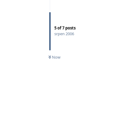
5
of
7
posts
srpen 2006
Now