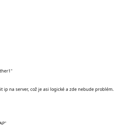
ther1"
 ip na server, což je asi logické a zde nebude problém.
 AP"