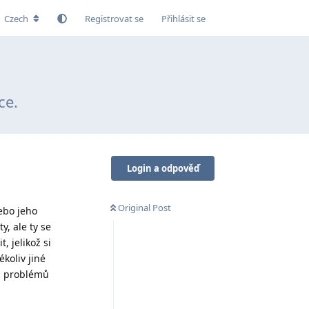
Czech
Registrovat se
Přihlásit se
ce.
Login a odpověď
Original Post
nebo jeho
y, ale ty se
, jelikož si
ékoliv jiné
ez problémů