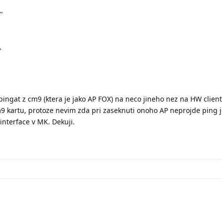
"
"
ingat z cm9 (ktera je jako AP FOX) na neco jineho nez na HW clienta
m9 kartu, protoze nevim zda pri zaseknuti onoho AP neprojde ping 
 interface v MK. Dekuji.