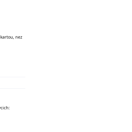
 kartou, nez
Odpovědět
vcich: