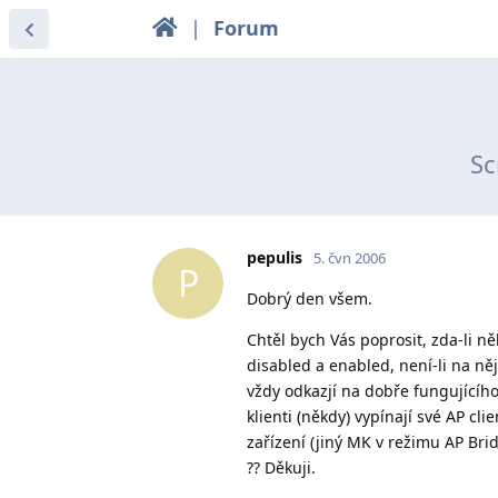
|
Forum
Sc
pepulis
5. čvn 2006
P
Dobrý den všem.
Chtěl bych Vás poprosit, zda-li n
disabled a enabled, není-li na něj
vždy odkazjí na dobře fungujícího 
klienti (někdy) vypínají své AP cli
zařízení (jiný MK v režimu AP Bri
?? Děkuji.