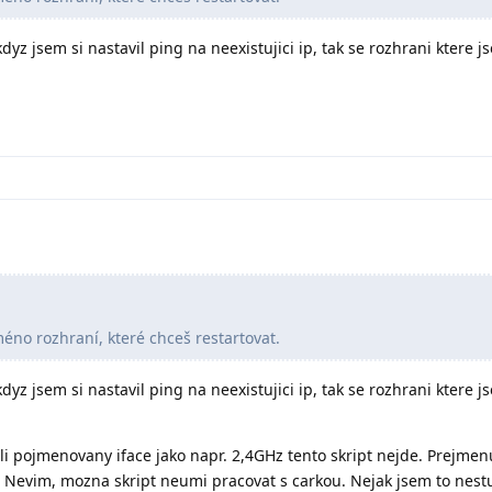
dyz jsem si nastavil ping na neexistujici ip, tak se rozhrani ktere j
éno rozhraní, které chceš restartovat.
dyz jsem si nastavil ping na neexistujici ip, tak se rozhrani ktere j
i pojmenovany iface jako napr. 2,4GHz tento skript nejde. Prejmenuj
a. Nevim, mozna skript neumi pracovat s carkou. Nejak jsem to nest