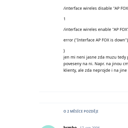
/interface wireles disable "AP FOX
1
/interface wireles enable "AP FOX
error ("Interface AP FOX is down")
}
jen mi neni jasne zda muzu tedy p
poveseny na ni. Napr. na jinou c
klienty, ale zda neprojde i na jine
O
2 MĚSÍCE
POZDĚJI
brmbo
17. srp 2006