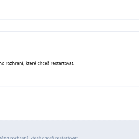
o rozhraní, které chceš restartovat.
éno rozhraní, které chceš restartovat.