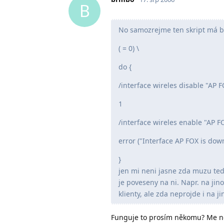
B
No samozrejme ten skript má byt 
( = 0) \
do {
/interface wireles disable "AP 
1
/interface wireles enable "AP F
error ("Interface AP FOX is dow
}
jen mi neni jasne zda muzu tedy
je poveseny na ni. Napr. na ji
klienty, ale zda neprojde i na ji
Funguje to prosím někomu? Me ne