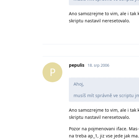
Ano samozrejme to vim, ale i tak k
skriptu nastavil neresetovalo.
pepulis
18. srp 2006
P
Ahoj,
musíš mít správně ve scriptu jm
Ano samozrejme to vim, ale i tak k
skriptu nastavil neresetovalo.
Pozor na pojmenovani iface. Mas-l
na treba ap_1, jiz vse jede jak m