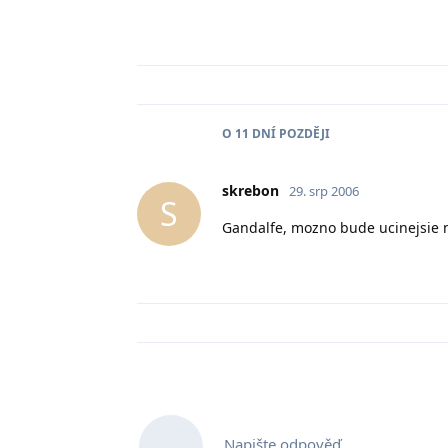
O
11 DNÍ
POZDĚJI
skrebon
29. srp 2006
S
Gandalfe, mozno bude ucinejsie na
Napište odpověď…