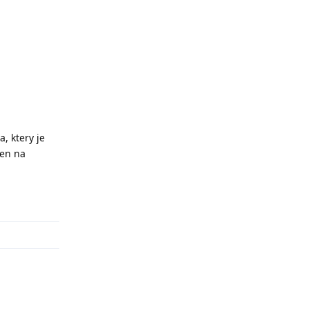
, ktery je
jen na
Odpovědět