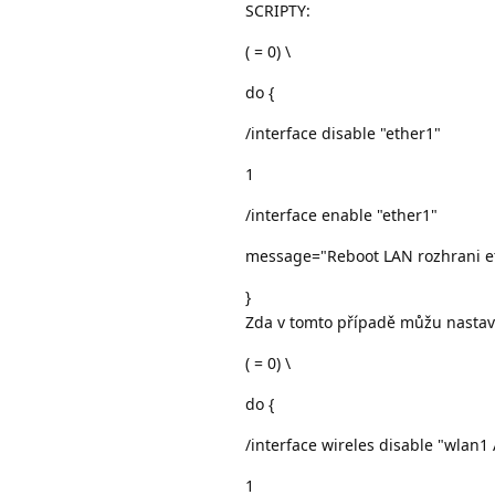
SCRIPTY:
( = 0) \
do {
/interface disable "ether1"
1
/interface enable "ether1"
message="Reboot LAN rozhrani e
}
Zda v tomto případě můžu nastavit
( = 0) \
do {
/interface wireles disable "wlan1
1