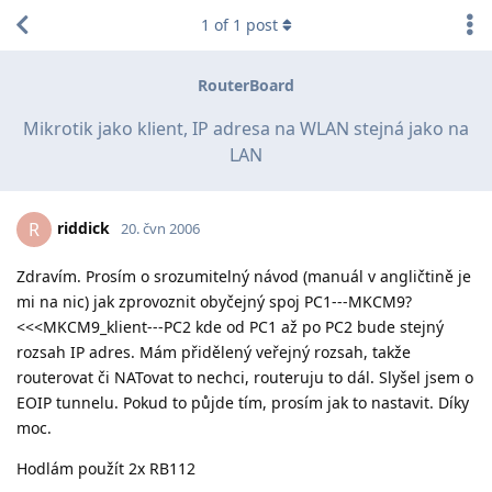
1
of
1
post
RouterBoard
Mikrotik jako klient, IP adresa na WLAN stejná jako na
LAN
riddick
R
20. čvn 2006
Zdravím. Prosím o srozumitelný návod (manuál v angličtině je
mi na nic) jak zprovoznit obyčejný spoj PC1---MKCM9?
<<<MKCM9_klient---PC2 kde od PC1 až po PC2 bude stejný
rozsah IP adres. Mám přidělený veřejný rozsah, takže
routerovat či NATovat to nechci, routeruju to dál. Slyšel jsem o
EOIP tunnelu. Pokud to půjde tím, prosím jak to nastavit. Díky
moc.
Hodlám použít 2x RB112