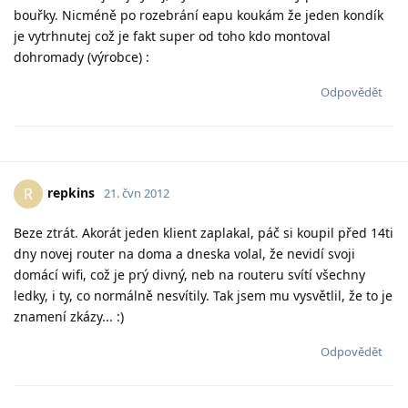
bouřky. Nicméně po rozebrání eapu koukám že jeden kondík
je vytrhnutej což je fakt super od toho kdo montoval
dohromady (výrobce) :
Odpovědět
repkins
R
21. čvn 2012
Beze ztrát. Akorát jeden klient zaplakal, páč si koupil před 14ti
dny novej router na doma a dneska volal, že nevidí svoji
domácí wifi, což je prý divný, neb na routeru svítí všechny
ledky, i ty, co normálně nesvítily. Tak jsem mu vysvětlil, že to je
znamení zkázy... :)
Odpovědět