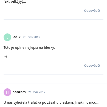
fakt velkýýýý...
Odpovědět
ladik
L
20. čvn 2012
Toto je uplne nejlepsi na blesky:
:-)
Odpovědět
honzam
H
21. čvn 2012
U nás vyhořela trafačka po zásahu bleskem. Jinak nic moc...