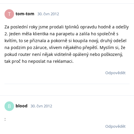
tom-tom
T
30. čvn 2012
Za poslední roky jsme prodali tplinků opravdu hodně a odešly
2. Jeden měla klientka na parapetu a zalila ho společně s
kvítím, to se přiznala a pokorně si koupila nový, druhý odešel
na podzim po záruce, vlivem nějakého přepětí. Myslím si, že
pokud router není nějak viditelně opálený nebo poškozený,
tak proč ho neposlat na reklamaci.
Odpovědět
blood
B
30. čvn 2012
:
Odpovědět