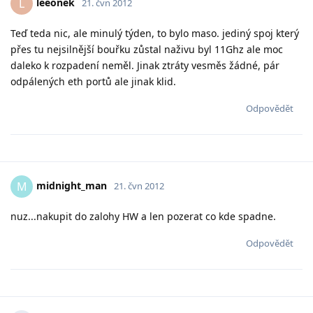
leeonek
L
21. čvn 2012
Teď teda nic, ale minulý týden, to bylo maso. jediný spoj který
přes tu nejsilnější bouřku zůstal naživu byl 11Ghz ale moc
daleko k rozpadení neměl. Jinak ztráty vesměs žádné, pár
odpálených eth portů ale jinak klid.
Odpovědět
midnight_man
M
21. čvn 2012
nuz...nakupit do zalohy HW a len pozerat co kde spadne.
Odpovědět