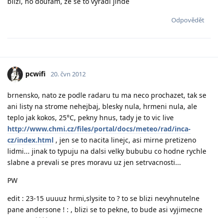
blíží, no doufám, že se to vyřádí jinde
Odpovědět
pcwifi
20. čvn 2012
brnensko, nato ze podle radaru tu ma neco prochazet, tak se
ani listy na strome nehejbaj, blesky nula, hrmeni nula, ale
teplo jak kokos, 25°C, pekny hnus, tady je to vic live
http://www.chmi.cz/files/portal/docs/meteo/rad/inca-
cz/index.html
, jen se to nacita linejc, asi mirne pretizeno
lidmi... jinak to typuju na dalsi velky bububu co hodne rychle
slabne a prevali se pres moravu uz jen setrvacnosti...
PW
edit : 23-15 uuuuz hrmi,slysite to ? to se blizi nevyhnutelne
pane andersone ! : , blizi se to pekne, to bude asi vyjimecne