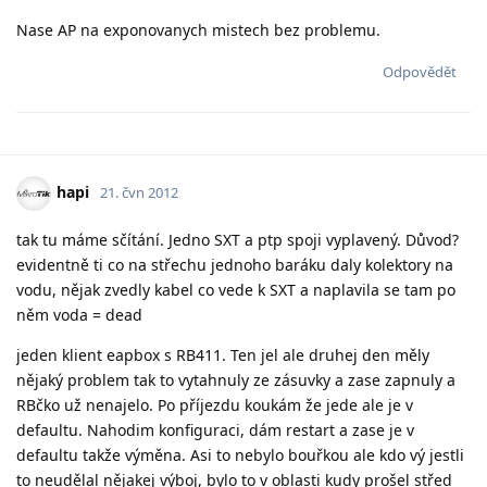
Nase AP na exponovanych mistech bez problemu.
Odpovědět
hapi
21. čvn 2012
tak tu máme sčítání. Jedno SXT a ptp spoji vyplavený. Důvod?
evidentně ti co na střechu jednoho baráku daly kolektory na
vodu, nějak zvedly kabel co vede k SXT a naplavila se tam po
něm voda = dead
jeden klient eapbox s RB411. Ten jel ale druhej den měly
nějaký problem tak to vytahnuly ze zásuvky a zase zapnuly a
RBčko už nenajelo. Po příjezdu koukám že jede ale je v
defaultu. Nahodim konfiguraci, dám restart a zase je v
defaultu takže výměna. Asi to nebylo bouřkou ale kdo vý jestli
to neudělal nějakej výboj, bylo to v oblasti kudy prošel střed