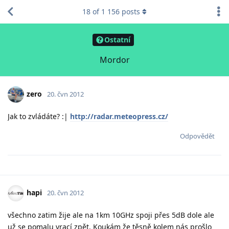
18
of
1 156
posts
Ostatní
Mordor
zero
20. čvn 2012
Jak to zvládáte? :|
http://radar.meteopress.cz/
Odpovědět
hapi
20. čvn 2012
všechno zatim žije ale na 1km 10GHz spoji přes 5dB dole ale
už se pomalu vrací zpět. Koukám že těsně kolem nás prošlo