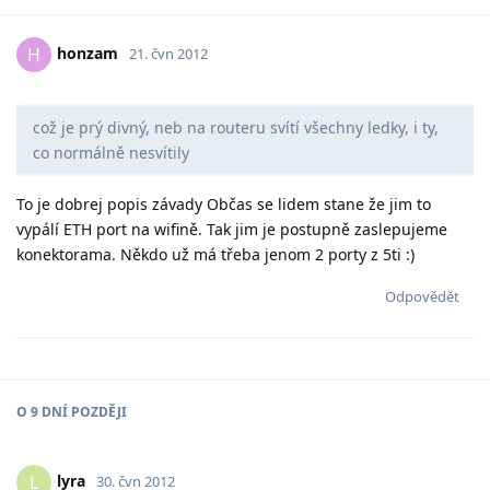
honzam
H
21. čvn 2012
což je prý divný, neb na routeru svítí všechny ledky, i ty,
co normálně nesvítily
To je dobrej popis závady Občas se lidem stane že jim to
vypálí ETH port na wifině. Tak jim je postupně zaslepujeme
konektorama. Někdo už má třeba jenom 2 porty z 5ti :)
Odpovědět
O
9 DNÍ
POZDĚJI
lyra
L
30. čvn 2012