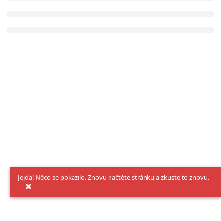
Jejda! Něco se pokazilo. Znovu načtěte stránku a zkuste to znovu.