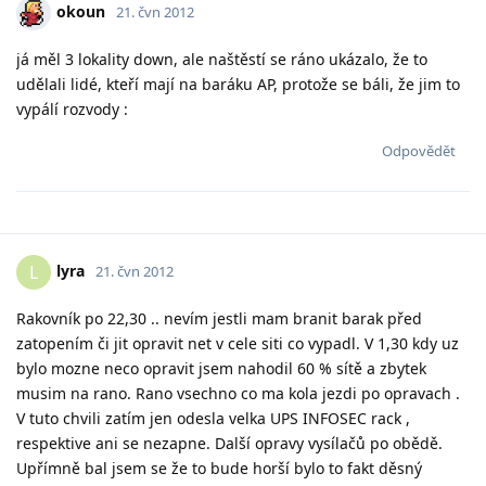
okoun
21. čvn 2012
já měl 3 lokality down, ale naštěstí se ráno ukázalo, že to
udělali lidé, kteří mají na baráku AP, protože se báli, že jim to
vypálí rozvody :
Odpovědět
lyra
L
21. čvn 2012
Rakovník po 22,30 .. nevím jestli mam branit barak před
zatopením či jit opravit net v cele siti co vypadl. V 1,30 kdy uz
bylo mozne neco opravit jsem nahodil 60 % sítě a zbytek
musim na rano. Rano vsechno co ma kola jezdi po opravach .
V tuto chvili zatím jen odesla velka UPS INFOSEC rack ,
respektive ani se nezapne. Další opravy vysílačů po obědě.
Upřímně bal jsem se že to bude horší bylo to fakt děsný