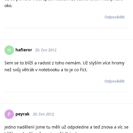
oko.
Odpovědět
hafieror
H
20. čvn 2012
Sem se to blíží a radost z toho nemám. Už slyším více hromy
než svůj větrák v notebooku a to je co říct.
Odpovědět
peyrak
P
20. čvn 2012
jedno nadělení jsme tu měli už odpoledne a teď znova a víc se