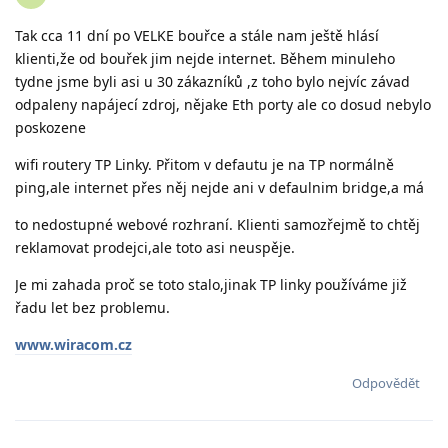
Tak cca 11 dní po VELKE bouřce a stále nam ještě hlásí
klienti,že od bouřek jim nejde internet. Během minuleho
tydne jsme byli asi u 30 zákazníků ,z toho bylo nejvíc závad
odpaleny napájecí zdroj, nějake Eth porty ale co dosud nebylo
poskozene
wifi routery TP Linky. Přitom v defautu je na TP normálně
ping,ale internet přes něj nejde ani v defaulnim bridge,a má
to nedostupné webové rozhraní. Klienti samozřejmě to chtěj
reklamovat prodejci,ale toto asi neuspěje.
Je mi zahada proč se toto stalo,jinak TP linky používáme již
řadu let bez problemu.
www.wiracom.cz
Odpovědět