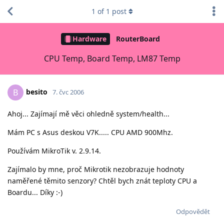
1
of
1
post
Hardware
RouterBoard
CPU Temp, Board Temp, LM87 Temp
besito
B
7. čvc 2006
Ahoj... Zajímají mě věci ohledně system/health...
Mám PC s Asus deskou V7K..... CPU AMD 900Mhz.
Používám MikroTik v. 2.9.14.
Zajímalo by mne, proč Mikrotik nezobrazuje hodnoty
naměřené těmito senzory? Chtěl bych znát teploty CPU a
Boardu... Díky :-)
Odpovědět