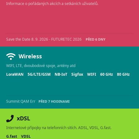
Informace o pořádaných akcích a setkáních uživatelů.
Save the Date 8. 9. 2026 - FUTURETEC 2026
PŘED 6 DNY
Wireless
WIFI, LTE, dvoubodové spoje, antény atd
LoraWAN
5G/LTE/GSM
NB-IoT
Sigfox
WIFI
60 GHz
80 GHz
Summit QAM Err
PŘED 7 HODINAMI
xDSL
Internetové přípojky na telefonních sítích. ADSL, VDSL, G.fast.
G.fast
VDSL