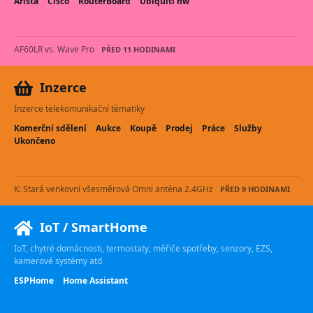
Arista
Cisco
RouterBoard
Ubiquiti hw
AF60LR vs. Wave Pro
PŘED 11 HODINAMI
Inzerce
Inzerce telekomunikační tématiky
Komerční sdělení
Aukce
Koupě
Prodej
Práce
Služby
Ukončeno
K: Stará venkovní všesměrová Omni anténa 2.4GHz
PŘED 9 HODINAMI
IoT / SmartHome
IoT, chytré domácnosti, termostaty, měřiče spotřeby, senzory, EZS,
kamerové systémy atd
ESPHome
Home Assistant