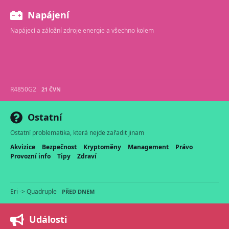
Napájení
Napájecí a záložní zdroje energie a všechno kolem
R4850G2
21 ČVN
Ostatní
Ostatní problematika, která nejde zařadit jinam
Akvizice
Bezpečnost
Kryptoměny
Management
Právo
Provozní info
Tipy
Zdraví
Eri -> Quadruple
PŘED DNEM
Události