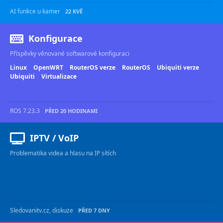
AI funkce u kamer
22 KVĚ
Konfigurace
Příspěvky věnované softwarové konfiguraci
Linux
OpenWRT
RouterOS verze
RouterOS
Ubiquiti verze
Ubiquiti
Virtualizace
ROS 7.23.3
PŘED 20 HODINAMI
IPTV / VoIP
Problematika videa a hlasu na IP sítích
Sledovanitv.cz, diskuze
PŘED 7 DNY