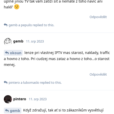
úplně jinou TV tak vám zatíží síť a nemáte z toho navíc ani
haléř
Odpovědět
gemb
a
pepulis
replied to this.
gemb
11. srp 2023
lenze pri vlastnej IPTV mas starost, naklady, traffic
okoun
a hovno z toho. Pri cudzej mas zataz a hovno z toho...o starost
menej.
Odpovědět
pintero
a
lubomaslo
replied to this.
pintero
11. srp 2023
Když zdražují, tak ať si to zákazníkům vysvětlují
gemb