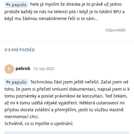
hele já myslím že dneska je to právě už jedno
pepulis
protože každý se nás na televizi ptá i když je to totální BFU a
když mu žádnou nenabídneme řeší si to sám...
Odpovědět
O
8 DNÍ
POZDĚJI
pelirob
P
19. srp 2023
Technickou část jsem ještě neřešil. Začal jsem od
pepulis
toho, že jsem si přečetl smluvní dokumentaci, napsal jsem si k
tomu poznámky a poslat právníkovi ke konzultaci. Teď čekám,
až mi k tomu udělá nějaké vyjádření. Některá ustanovení mi
přijdou docela zvláštní a přemýšlím, jestli tu službu vlastně
mermomocí chci.
Schválně, co si myslíte o ujednání: