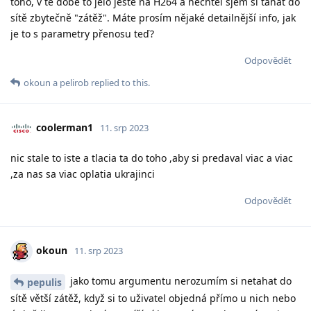
toho, v té době to jelo ještě na H264 a nechtěl sjem si tahat do
sítě zbytečně "zátěž". Máte prosím nějaké detailnější info, jak
je to s parametry přenosu teď?
Odpovědět
okoun
a
pelirob
replied to this.
coolerman1
11. srp 2023
nic stale to iste a tlacia ta do toho ,aby si predaval viac a viac
,za nas sa viac oplatia ukrajinci
Odpovědět
okoun
11. srp 2023
jako tomu argumentu nerozumím si netahat do
pepulis
sítě větší zátěž, když si to uživatel objedná přímo u nich nebo