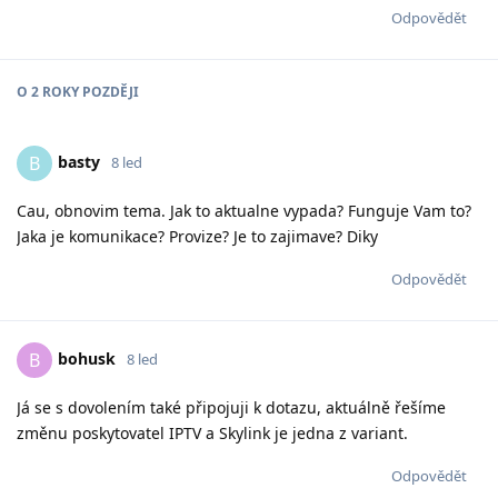
Odpovědět
O
2 ROKY
POZDĚJI
basty
B
8 led
Cau, obnovim tema. Jak to aktualne vypada? Funguje Vam to?
Jaka je komunikace? Provize? Je to zajimave? Diky
Odpovědět
bohusk
B
8 led
Já se s dovolením také připojuji k dotazu, aktuálně řešíme
změnu poskytovatel IPTV a Skylink je jedna z variant.
Odpovědět