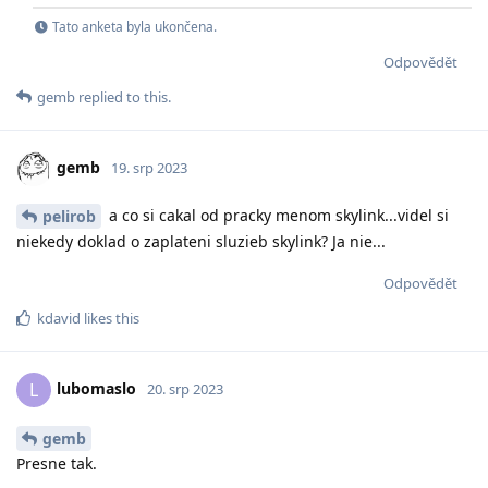
Tato anketa byla ukončena.
Odpovědět
gemb
replied to this.
gemb
19. srp 2023
a co si cakal od pracky menom skylink...videl si
pelirob
niekedy doklad o zaplateni sluzieb skylink? Ja nie...
Odpovědět
kdavid
likes this
lubomaslo
L
20. srp 2023
gemb
Presne tak.