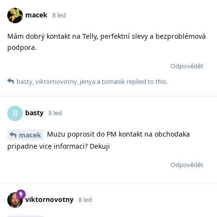
macek
8 led
Mám dobrý kontakt na Telly, perfektní slevy a bezproblémová
podpora.
Odpovědět
basty
,
viktornovotny
,
jenya
a
tomasik
replied to this.
basty
B
8 led
Muzu poprosit do PM kontakt na obchodaka
macek
pripadne vice informaci? Dekuji
Odpovědět
viktornovotny
8 led