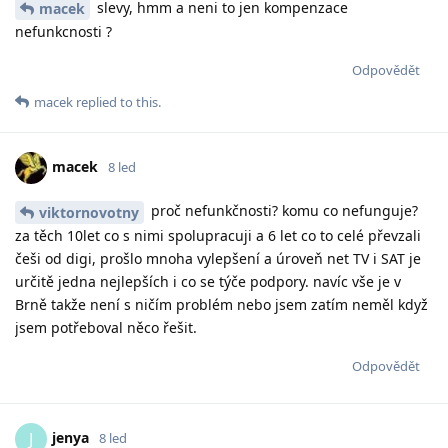
slevy, hmm a neni to jen kompenzace
macek
nefunkcnosti ?
Odpovědět
macek
replied to this.
macek
8 led
proč nefunkčnosti? komu co nefunguje?
viktornovotny
za těch 10let co s nimi spolupracuji a 6 let co to celé převzali
češi od digi, prošlo mnoha vylepšení a úroveň net TV i SAT je
určitě jedna nejlepších i co se týče podpory. navíc vše je v
Brně takže není s ničím problém nebo jsem zatím neměl když
jsem potřeboval něco řešit.
Odpovědět
jenya
J
8 led