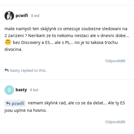
pcwifi
8 led
mate namysli ten skájlynk co omezuje soubezne sledovani na
2 zarizeni ? Nerikam ze to nekomu nestaci ale v dnesni dobe...
bez Discovery a ES... ale s PL... no je to takova trochu
divocina.
Odpovědět
basty
replied to this.
basty
B
8 led
nemam skylink rad, ale co se da delat... Ale ty ES
pcwifi
jsou uplne na hovno.
Odpovědět