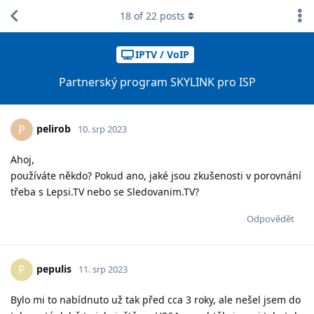
18
of
22
posts
IPTV / VoIP
Partnerský program SKYLINK pro ISP
pelirob
P
10. srp 2023
Ahoj,
používáte někdo? Pokud ano, jaké jsou zkušenosti v porovnání
třeba s Lepsi.TV nebo se Sledovanim.TV?
Odpovědět
pepulis
P
11. srp 2023
Bylo mi to nabídnuto už tak před cca 3 roky, ale nešel jsem do