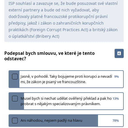
ISP souhlasí a zavazuje se, že bude posuzovat své vlastní
externí partnery a bude od nich vyžadovat, aby
dodržovaly platné francouzské protikorupční právní
předpisy, jakož i zákon o zahraničních korupčních
praktikách (Foreign Corrupt Practices Act) a britský zákon
o úplatkářství (Bribery Act)
Podepsal bych smlouvu, ve které je tento
odstavec?
Jasně, v pohodě. Taky bojujeme proti korupci a nevadí
9
%
mi, že zákon je psaný ve francouzštine.
Musel bych si nechat udělat ověřený překlad a pak ho
13
%
probrat s nějakým specializovaným právníkem.
Ani náhodou, nejsem padlý na hlavu
78
%