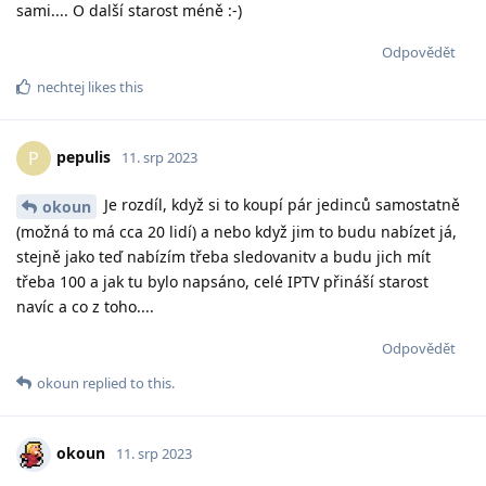
sami.... O další starost méně :-)
Odpovědět
nechtej
likes this
pepulis
P
11. srp 2023
Je rozdíl, když si to koupí pár jedinců samostatně
okoun
(možná to má cca 20 lidí) a nebo když jim to budu nabízet já,
stejně jako teď nabízím třeba sledovanitv a budu jich mít
třeba 100 a jak tu bylo napsáno, celé IPTV přináší starost
navíc a co z toho....
Odpovědět
okoun
replied to this.
okoun
11. srp 2023