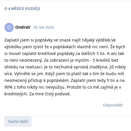
O
4 MĚSÍCE
POZDĚJI
OndraV
O
26. led 2024
Zaplatil jsem si poptávky ve snaze najít nějaký výdělek.Ve
výsledku jsem zjistil že v poptávkách vlastně nic není. Že bych
si musel zaplatit kreditové poptávky za dalších 5 tis. A ani tak
to není neomezený. Za zobrazení je myslím - 5 kreditů bez
ohledu na realizaci. Je to nechutná sprostá zlodějina. Již nikdy
více. Vyhněte se jim. Když jsem to platil tak s tím že budu mít
neomezený přístup k poptávkám. Zaplatil jsem tedy 5 tis a na
90% z toho nikdy nic nevyužiju. Protože to co mě zajímá je v
kreditových. Za mne čistý podvod.
Odpovědět
Načíst další