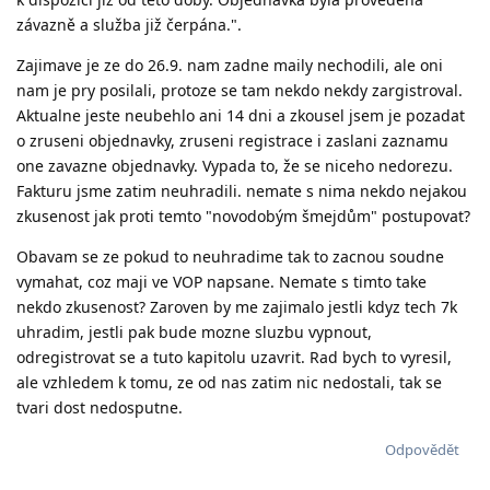
závazně a služba již čerpána.".
Zajimave je ze do 26.9. nam zadne maily nechodili, ale oni
nam je pry posilali, protoze se tam nekdo nekdy zargistroval.
Aktualne jeste neubehlo ani 14 dni a zkousel jsem je pozadat
o zruseni objednavky, zruseni registrace i zaslani zaznamu
one zavazne objednavky. Vypada to, že se niceho nedorezu.
Fakturu jsme zatim neuhradili. nemate s nima nekdo nejakou
zkusenost jak proti temto "novodobým šmejdům" postupovat?
Obavam se ze pokud to neuhradime tak to zacnou soudne
vymahat, coz maji ve VOP napsane. Nemate s timto take
nekdo zkusenost? Zaroven by me zajimalo jestli kdyz tech 7k
uhradim, jestli pak bude mozne sluzbu vypnout,
odregistrovat se a tuto kapitolu uzavrit. Rad bych to vyresil,
ale vzhledem k tomu, ze od nas zatim nic nedostali, tak se
tvari dost nedosputne.
Odpovědět