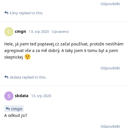
Odpovědět
k3ny
replied to this.
cmgn
C
13. srp 2020
Upraveno
Hele, já jsem teď poptavej.cz začal používat, protože nestíhám
agregovat vše a za mě dobrý. A taky jsem k tomu byl a jsem
skeptickej
Odpovědět
skdata
replied to this.
skdata
S
13. srp 2020
cmgn
A odkud jsi?
Odpovědět