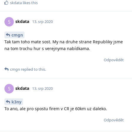
skdata
likes this
skdata
S
13. srp 2020
cmgn
Tak tam toho mate sost. My na druhe strane Republiky jsme
na tom trochu hur s verejnyma nabídkama.
Odpovědět
cmgn
replied to this.
skdata
S
13. srp 2020
k3ny
To ano, ale pro spostu firem v CR je 60km uz daleko.
Odpovědět