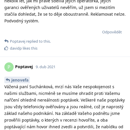
několik let, jak mi právě sdělila jejich operátorka, jejich
garanci ověřených uživatelů nevěřím, už jsem si mezitím
stačila dohledat, že se to děje oboustranně. Reklamovat nelze.
Podvodný systém.
Odpovědět
Poptavej
replied to this.
davidp
likes this
Poptavej
P
9. dub 2021
jenovefa
Vážená paní Suchánková, mrzí nás Vaše nespokojenost s
našimi službami, nicméně se musíme ohradit proti Vašemu
nařčení ohledně nereálnosti poptávek. Veškeré naše poptávky
jsou vždy telefonicky ověřovány a jsou reálné, což je naprostý
základ našeho podnikání. Na základě Vašeho podnětu jsme
prověřili poptávky, o kterých v recenzi hovoříte, a oba
poptávající nám hovor ihned zvedli a potvrdili, že nabídku od