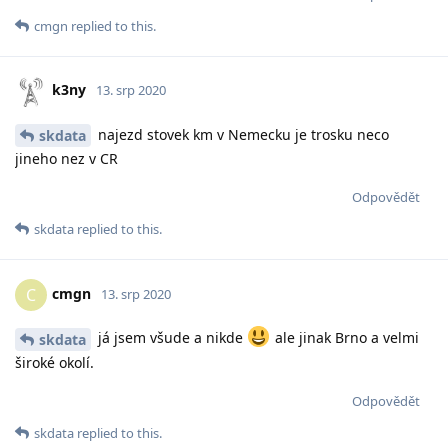
cmgn
replied to this.
k3ny
13. srp 2020
najezd stovek km v Nemecku je trosku neco
skdata
jineho nez v CR
Odpovědět
skdata
replied to this.
cmgn
C
13. srp 2020
já jsem všude a nikde
ale jinak Brno a velmi
skdata
široké okolí.
Odpovědět
skdata
replied to this.