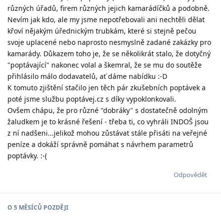
různých úřadů, firem různých jejich kamarádíčků a podobně.
Nevím jak kdo, ale my jsme nepotřebovali ani nechtěli dělat
křoví nějakým úřednickým trubkám, které si stejně pečou
svoje uplacené nebo naprosto nesmyslně zadané zakázky pro
kamarády. Důkazem toho je, že se několikrát stalo, že dotyčný
"poptávající" nakonec volal a škemral, že se mu do soutěže
přihlásilo málo dodavatelů, ať dáme nabídku :-D
K tomuto zjištění stačilo jen těch pár zkušebních poptávek a
poté jsme službu poptávej.cz s díky vypoklonkovali.
Ovšem chápu, že pro různé "dobráky" s dostatečně odolným
žaludkem je to krásné řešení - třeba ti, co vyhráli INDOŠ jsou
z ní nadšeni...jelikož mohou zůstávat stále přisáti na veřejné
peníze a dokáží správně pomáhat s návrhem parametrů
poptávky. :-(
Odpovědět
O
5 MĚSÍCŮ
POZDĚJI