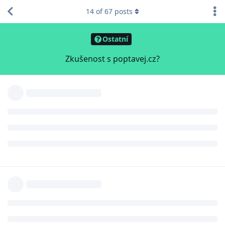
14
of
67
posts
Ostatní
Zkušenost s poptavej.cz?