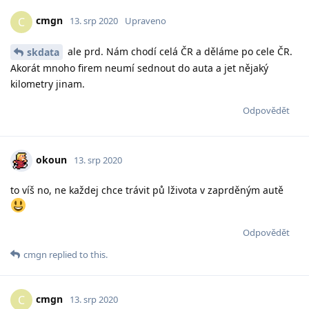
cmgn
C
13. srp 2020
Upraveno
ale prd. Nám chodí celá ČR a děláme po cele ČR.
skdata
Akorát mnoho firem neumí sednout do auta a jet nějaký
kilometry jinam.
Odpovědět
okoun
13. srp 2020
to víš no, ne každej chce trávit pů lživota v zaprděným autě
Odpovědět
cmgn
replied to this.
cmgn
C
13. srp 2020