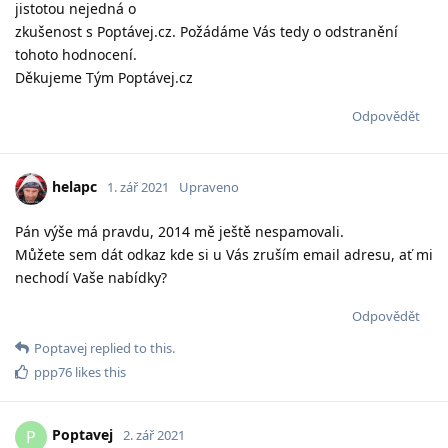
jistotou nejedná o
zkušenost s Poptávej.cz. Požádáme Vás tedy o odstranění
tohoto hodnocení.
Děkujeme Tým Poptávej.cz
Odpovědět
helapc
1. zář 2021
Upraveno
Pán výše má pravdu, 2014 mě ještě nespamovali.
Můžete sem dát odkaz kde si u Vás zruším email adresu, ať mi
nechodí Vaše nabídky?
Odpovědět
Poptavej
replied to this.
ppp76
likes this
Poptavej
P
2. zář 2021