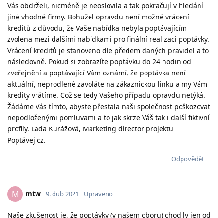
Vás obdrželi, nicméně je neoslovila a tak pokračují v hledání
jiné vhodné firmy. Bohužel opravdu není možné vrácení
kreditů z důvodu, že Vaše nabídka nebyla poptávajícím
zvolena mezi dalšími nabídkami pro finální realizaci poptávky.
Vrácení kreditů je stanoveno dle předem daných pravidel a to
následovně. Pokud si zobrazíte poptávku do 24 hodin od
zveřejnění a poptávající Vám oznámí, že poptávka není
aktuální, neprodleně zavoláte na zákaznickou linku a my Vám
kredity vrátíme. Což se tedy Vašeho případu opravdu netýká.
Žádáme Vás tímto, abyste přestala naši společnost poškozovat
nepodloženými pomluvami a to jak skrze Váš tak i další fiktivní
profily. Lada Kurážová, Marketing director projektu
Poptávej.cz.
Odpovědět
mtw
M
9. dub 2021
Upraveno
Naše zkušenost je, že poptávky (v našem oboru) chodily jen od