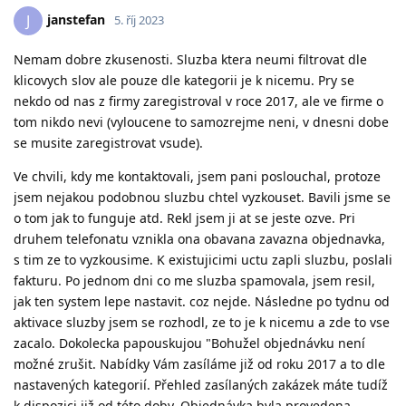
janstefan
J
5. říj 2023
Nemam dobre zkusenosti. Sluzba ktera neumi filtrovat dle
klicovych slov ale pouze dle kategorii je k nicemu. Pry se
nekdo od nas z firmy zaregistroval v roce 2017, ale ve firme o
tom nikdo nevi (vyloucene to samozrejme neni, v dnesni dobe
se musite zaregistrovat vsude).
Ve chvili, kdy me kontaktovali, jsem pani poslouchal, protoze
jsem nejakou podobnou sluzbu chtel vyzkouset. Bavili jsme se
o tom jak to funguje atd. Rekl jsem ji at se jeste ozve. Pri
druhem telefonatu vznikla ona obavana zavazna objednavka,
s tim ze to vyzkousime. K existujicimi uctu zapli sluzbu, poslali
fakturu. Po jednom dni co me sluzba spamovala, jsem resil,
jak ten system lepe nastavit. coz nejde. Následne po tydnu od
aktivace sluzby jsem se rozhodl, ze to je k nicemu a zde to vse
zacalo. Dokolecka papouskujou "Bohužel objednávku není
možné zrušit. Nabídky Vám zasíláme již od roku 2017 a to dle
nastavených kategorií. Přehled zasílaných zakázek máte tudíž
k dispozici již od této doby. Objednávka byla provedena