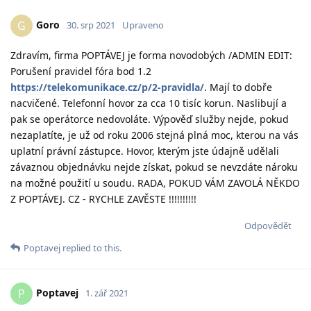
Goro
G
30. srp 2021
Upraveno
Zdravím, firma POPTÁVEJ je forma novodobých /ADMIN EDIT:
Porušení pravidel fóra bod 1.2
https://telekomunikace.cz/p/2-pravidla/
. Mají to dobře
nacvičené. Telefonní hovor za cca 10 tisíc korun. Naslibují a
pak se operátorce nedovoláte. Výpověď služby nejde, pokud
nezaplatíte, je už od roku 2006 stejná plná moc, kterou na vás
uplatní právní zástupce. Hovor, kterým jste údajně udělali
závaznou objednávku nejde získat, pokud se nevzdáte nároku
na možné použití u soudu. RADA, POKUD VÁM ZAVOLÁ NĚKDO
Z POPTÁVEJ. CZ - RYCHLE ZAVĚSTE !!!!!!!!!!
Odpovědět
Poptavej
replied to this.
Poptavej
P
1. zář 2021