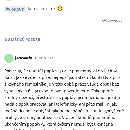
kup si vrtulník
okoun
Odpovědět
O
8 MĚSÍCŮ
POZDĚJI
jenovefa
J
8. dub 2021
Potvrzuji, že i portál poptavej.cz je podvodný jako všechny
další. Jak se zde již píše, nejlepší jsou vlastní kontakty a pro
šikovného řemeslníka je v této době práce všude dost i bez
vyhozených 6k, jako se to nyní povedlo mně. Zakoupené
kredity nevrací, přestože se s poptávajícím nemohu spojit a
nadále spolupracovat (ani telefonicky, ani přes mail, nijak,
možná dokonce dotyční nikoho neshánějí a jsou to vymyšlené
profily ze strany poptavej.cz). Vrácení kreditů podmíněno
ukončením poptávky, která ovšem nemusí být ukončena